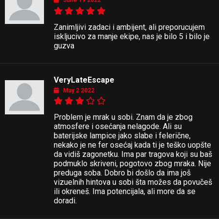
June 19 2022
Zanimljivi zadaci i ambijent, ali preporucujem
iskljucivo za manje ekipe, nas je bilo 5 i bilo je
guzva
VeryLateEscape
May 2 2022
Problem je mrak u sobi. Znam da je zbog
atmosfere i osećanja nelagode. Ali su
baterijske lampice jako slabe i felerične,
nekako je ne fer osećaj kada ti je teško uopšte
da vidiš zagonetku. Ima par tragova koji su baš
podmuklo skriveni, pogotovo zbog mraka. Nije
preduga soba. Dobro bi došlo da ima još
vizuelnih hintova u sobi šta možes da povučeš
ili okreneš. Ima potencijala, ali more da se
doradi.