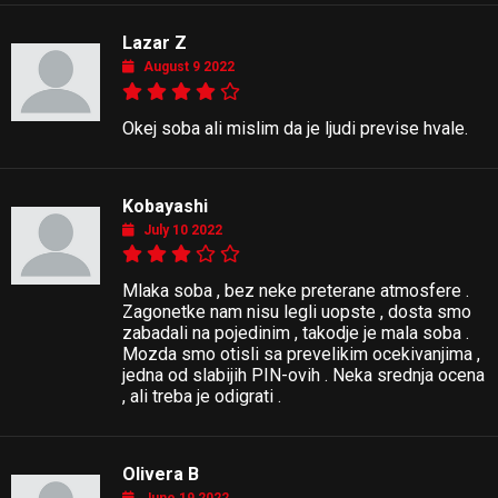
Lazar Z
August 9 2022
Okej soba ali mislim da je ljudi previse hvale.
Kobayashi
July 10 2022
Mlaka soba , bez neke preterane atmosfere .
Zagonetke nam nisu legli uopste , dosta smo
zabadali na pojedinim , takodje je mala soba .
Mozda smo otisli sa prevelikim ocekivanjima ,
jedna od slabijih PIN-ovih . Neka srednja ocena
, ali treba je odigrati .
Olivera B