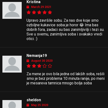
Kristina
March 29 2021
Upravo završile sobu. Za nas dve koje smo
ozbiljne kukavice soba je horor 😂 Ima bas
dobrih fora, zadaci su bas zanimljivilji i tezi su.
Sve u svemu, zanimljiva soba i svakako vredi
otici. :)
Nemanja19
August 30 2020
Za mene je ovo bila jedna od lakših soba, rešili
smo je bez problema 10 minuta ranije, po meni
je mesareva tamnica mnogo bolja soba
sheldon
May 25 2020