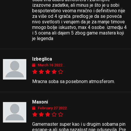
izazovne zadatke, ali minus je što je u sobi
bespoterebno veoma mračno i definitivno nije
za više od 4 igrača. predlog je da se poveća
nivo svetlosti i verujem da je za manje timove
mnogo bolje iskustvo, max 4 osobe. izmedju 4
i 5 ocena ali dajem 5 zbog game mastera koji
je legenda
Izbeglica
March 16 2022
Mracna soba sa posebnom atmosferom.
Maxoni
February 27 2022
Gamemaster super kao i u drugim sobama pin
escape-a ali soba nazalost nije odusevila. Pre