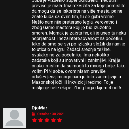
Soba je vizuelno super odrađena, međutim
previše je mala. Ima rekvizita za koje pomislite
da mogu da se iskoriste na više mesta, pa ne
znate kuda sa svim tim, tu se gubi vreme.
Nešto nam nije preterano legla, verovatno i
zbog Game mastera koji je bio izuzetno
smoren. Momak je zaista fin, ali je uneo tu neku
neprijatnost i nezainteresovanost na početku,
tako da smo se svi po izlasku složili da nam je
to uticalo na igru. Zadaci srednje težine,
svakako ne za početnike. Ima nekoliko
zadataka koji su inovativni i zanimljivi. Kraj je
onako, mislim da su mogli to mnogo bolje. Iako
volim PIN sobe, ovom nisam previše
oduševljena, mnogo nam je bilo zanimljivije u
Masonskoj loži ili Inkviziciji recimo. To je
mišljenje cele ekipe. Zbog toga dajem 4 od 5.
DjoMar
October 30 2021