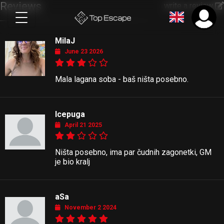
Reviews
write a review
MilaJ
June 23 2026
Mala lagana soba - baš ništa posebno.
Icepuga
April 21 2025
Ništa posebno, ima par čudnih zagonetki, GM
je bio kralj
aSa
November 2 2024