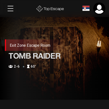
Exit Zone Escape Room
TOMB RAIDER
2-6
60′