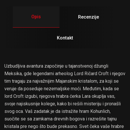
Opis
Recenzije
Kontakt
Uzbudljiva avantura započinje u tajanstvenoj džungli
Meksika, gde legendarni arheolog Lord Ričard Croft i njegov
tim tragaju za najvažnijim Majanskim kristalom, za koji se
veruje da poseduje nezemaljske moći. Međutim, kada se
lord Croft izgubi, njegova hrabra ćerka Lara okuplja vas,
svoje najiskusnije kolege, kako bi rešili misteriju i pronašli
svog oca. Vaš zadatak je da istražite hram Kohunlich,
suočite se sa zamkama drevnih bogova i razrešite tajnu
kristala pre nego što bude prekasno. Svet čeka vaše hrabre