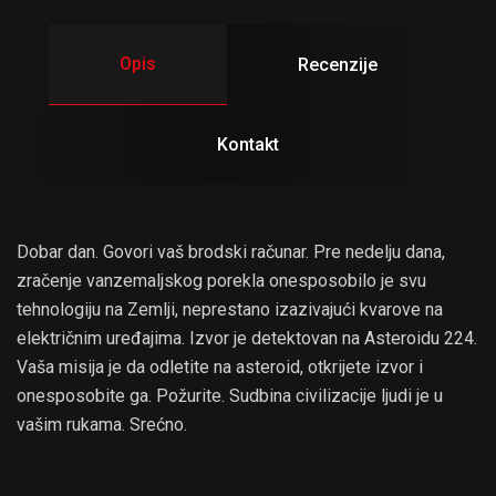
Opis
Recenzije
Kontakt
Dobar dan. Govori vaš brodski računar. Pre nedelju dana,
zračenje vanzemaljskog porekla onesposobilo je svu
tehnologiju na Zemlji, neprestano izazivajući kvarove na
električnim uređajima. Izvor je detektovan na Asteroidu 224.
Vaša misija je da odletite na asteroid, otkrijete izvor i
onesposobite ga. Požurite. Sudbina civilizacije ljudi je u
vašim rukama. Srećno.