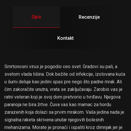
Opis
Recenzije
Kontakt
Smrtonosni virus je pogodio ceo svet. Gradovi su pali, a
svetom vlada tišina. Dok bežite od infekcije, izolovana kuća
u šumi deluje kao jedini spas pre nego što padne mrak. Ali
čim zakoračite unutra, vrata se zaključavaju. Zarobio vas je
ratni veteran koji je svoj dom pretvorio u tvrđavu. Njegova
paranoja ne bira žrtve. Čuva vas kao mamac za hordu
zarazenih koja dolazi sa prvim mrakom. Vaša jedina nada je
signalna raketa skrivena unutar njegovih bolesnih
mehanizama. Morate je pronaći i ispaliti kroz dimnjak jer je