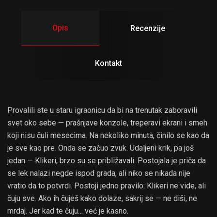
Opis
Recenzije
Kontakt
Provalili ste u staru igraonicu da bi na trenutak zaboravili
svet oko sebe — prašnjave konzole, treperavi ekrani i smeh
koji nisu čuli mesecima. Na nekoliko minuta, činilo se kao da
je sve kao pre. Onda se začuo zvuk. Udaljeni krik, pa još
jedan — Klikeri, brzo su se približavali. Postojala je priča da
se lek nalazi negde ispod grada, ali niko se nikada nije
vratio da to potvrdi. Postoji jedno pravilo: Klikeri ne vide, ali
čuju sve. Ako ih čuješ kako dolaze, sakrij se — ne diši, ne
mrdaj. Jer kad te čuju… već je kasno.