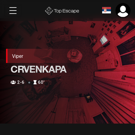
Viper
CRVENKAPA
2-6
60′