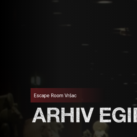
Escape Room Vršac
ARHIV EG