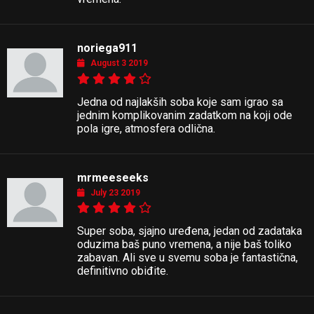
noriega911
August 3 2019
Jedna od najlakših soba koje sam igrao sa
jednim komplikovanim zadatkom na koji ode
pola igre, atmosfera odlična.
mrmeeseeks
July 23 2019
Super soba, sjajno uređena, jedan od zadataka
oduzima baš puno vremena, a nije baš toliko
zabavan. Ali sve u svemu soba je fantastična,
definitivno obiđite.