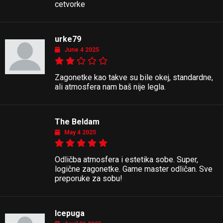
cetvorke
urke79
June 4 2025
Zagonetke kao takve su bile okej, standardne,
ali atmosfera nam baš nije legla.
The Beldam
May 4 2025
Odličba atmosfera i estetika sobe. Super,
logične zagonetke. Game master odličan. Sve
preporuke za sobu!
Icepuga