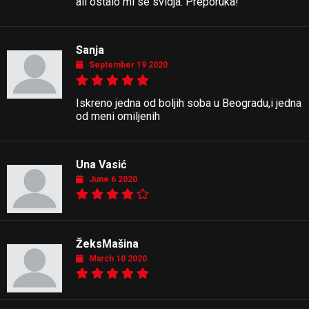
ali ostalo mi se svidja. Preporuka!
Sanja
September 19 2020
Iskreno jedna od boljih soba u Beogradu,i jedna
od meni omiljenih
Una Vasić
June 6 2020
ŽeksMašina
March 10 2020