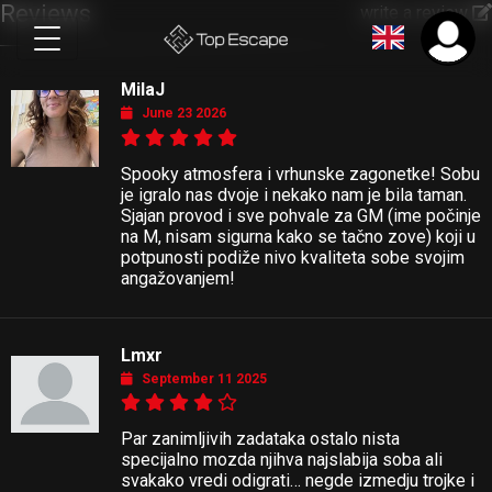
Reviews
write a review
MilaJ
June 23 2026
Spooky atmosfera i vrhunske zagonetke! Sobu
je igralo nas dvoje i nekako nam je bila taman.
Sjajan provod i sve pohvale za GM (ime počinje
na M, nisam sigurna kako se tačno zove) koji u
potpunosti podiže nivo kvaliteta sobe svojim
angažovanjem!
Lmxr
September 11 2025
Par zanimljivih zadataka ostalo nista
specijalno mozda njihva najslabija soba ali
svakako vredi odigrati… negde izmedju trojke i