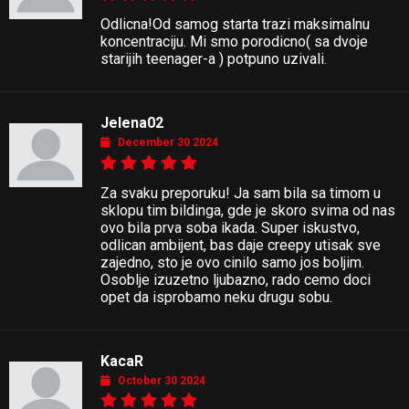
Odlicna!Od samog starta trazi maksimalnu
koncentraciju. Mi smo porodicno( sa dvoje
starijih teenager-a ) potpuno uzivali.
Jelena02
December 30 2024
Za svaku preporuku! Ja sam bila sa timom u
sklopu tim bildinga, gde je skoro svima od nas
ovo bila prva soba ikada. Super iskustvo,
odlican ambijent, bas daje creepy utisak sve
zajedno, sto je ovo cinilo samo jos boljim.
Osoblje izuzetno ljubazno, rado cemo doci
opet da isprobamo neku drugu sobu.
KacaR
October 30 2024