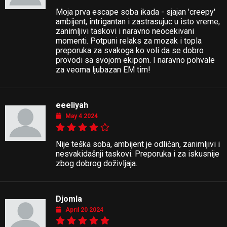
Moja prva escape soba ikada - sjajan 'creepy'
ambijent, intrigantan i zastrasujuc u isto vreme,
zanimljivi taskovi i naravno neocekivani
momenti. Potpuni relaks za mozak i topla
preporuka za svakoga ko voli da se dobro
provodi sa svojom ekipom. I naravno pohvale
za veoma ljubazan EM tim!
eeeliyah
May 4 2024
Nije teška soba, ambijent je odličan, zanimljivi i
nesvakidašnji taskovi. Preporuka i za iskusnije
zbog dobrog doživljaja.
Djomla
April 20 2024