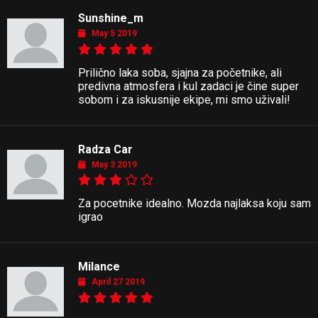
Sunshine_m
May 5 2019
Prilično laka soba, sjajna za početnike, ali
predivna atmosfera i kul zadaci je čine super
sobom i za iskusnije ekipe, mi smo uživali!
Radza Car
May 3 2019
Za pocetnike idealno. Mozda najlaksa koju sam
igrao
Milance
April 27 2019